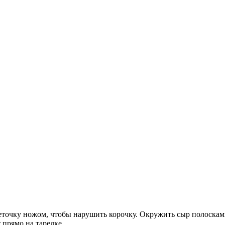
сеточку ножом, чтобы нарушить корочку. Окружить сыр полоска
 прямо на тарелке.