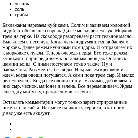
чеснок
соль
грибы
Баклажаны нарезаем кубиками. Солим и заливаем холодной
водой, чтобы вышла горечь. Далее мелко режем лук. Морковь
трем на терке. На сковороде разогреваем растительное масло.
Высыпаем в него лук. Когда чуть подрумянится, добавляем
морковь. Далее режем кубиками помидоры. И отправляем их
к морковке с луком. Теперь очередь перца. Его тоже режем
кубиками и присоединяем к остальным овощам. Остались
шампиньоны. С ними поступаем точно также. Ну и
баклажаны. Разумеется, без воды. Накрываем крышкой и
ждем, когда овощи потушатся. А сами пока трем сыр. И мелко
режем зелень. Когда все овощи станут мягкими, добавляем в
них сыр, чеснок, майонез и зелень. Все перемешиваем. Ждем
еще одну минутку, прежде чем выключить.
Оставлять комментарии могут только зарегистрированные
посетители сайта. Нажмите на иконку сервиса, в котором
у вас уже есть аккаунт.