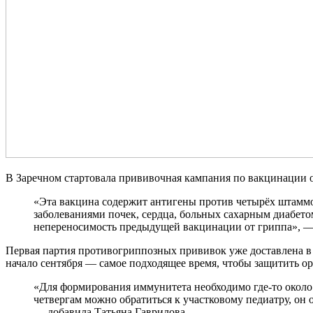
В Заречном стартовала прививочная кампания по вакцинации 
«Эта вакцина содержит антигены против четырёх штаммо
заболеваниями почек, сердца, больных сахарным диабет
непереносимость предыдущей вакцинации от гриппа», —
Первая партия противогриппозных прививок уже доставлена в 
начало сентября — самое подходящее время, чтобы защитить ор
«Для формирования иммунитета необходимо где-то около д
четвергам можно обратиться к участковому педиатру, он
— добавила Татьяна Гаврилова.