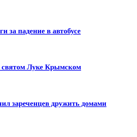
и за падение в автобусе
о святом Луке Крымском
чил зареченцев дружить домами