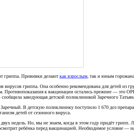
от гриппа. Прививки делают
как взрослым
, так и юным горожана
в вирусов гриппа. Она особенно рекомендована для детей из г
ом. Противопоказания к вакцинации остались прежние — это ОР
 сообщила заведующая детской поликлиникой Заречного Татьян
Заречный. В детскую поликлинику поступило 1 670 доз препара
ганизм детей от сезонного вируса.
вух недель. Но, мы не знаем, когда в этом году придёт грипп.
 осмотрит ребёнка перед вакцинацией. Необходимое условие — н