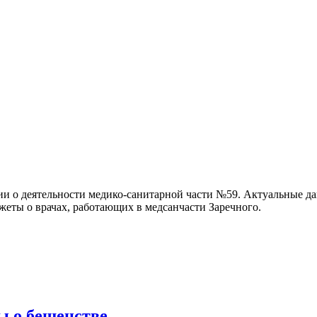
и о деятельности медико-санитарной части №59. Актуальные д
еты о врачах, работающих в медсанчасти Заречного.
ы о бешенстве