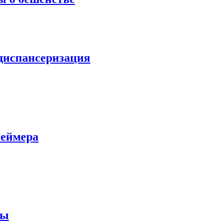
диспансеризация
геймера
ты