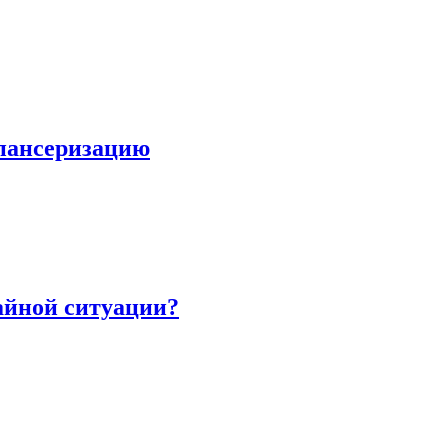
пансеризацию
айной ситуации?