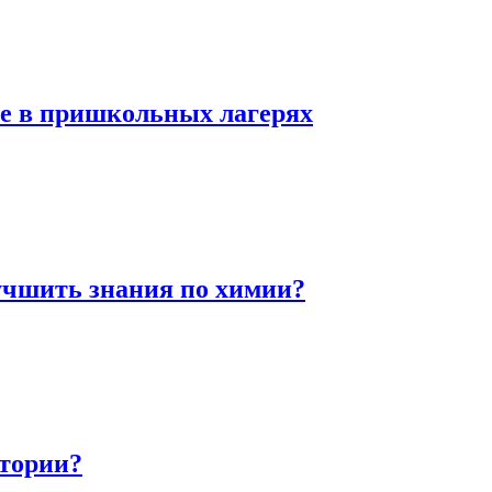
ие в пришкольных лагерях
учшить знания по химии?
стории?