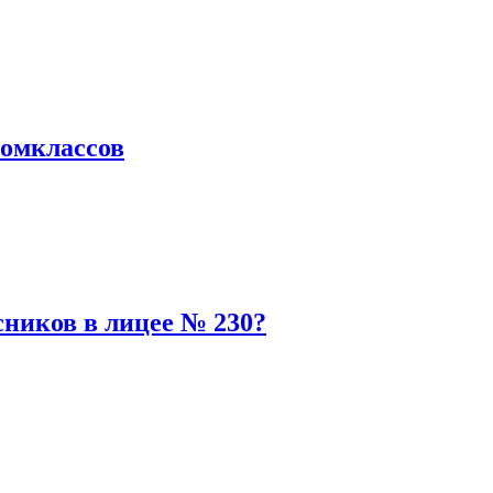
томклассов
сников в лицее № 230?