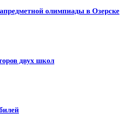
тапредметной олимпиады в Озерске
торов двух школ
билей