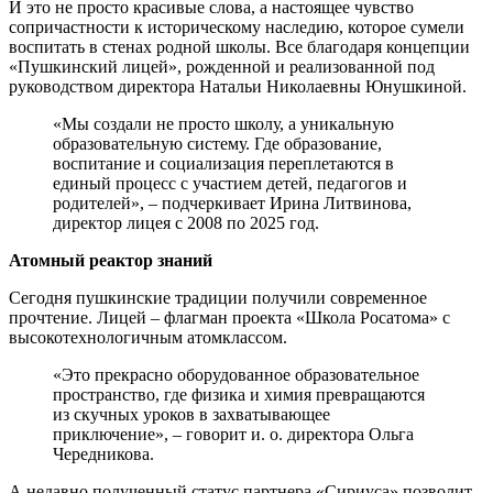
И это не просто красивые слова, а настоящее чувство
сопричастности к историческому наследию, которое сумели
воспитать в стенах родной школы. Все благодаря концепции
«Пушкинский лицей», рожденной и реализованной под
руководством директора Натальи Николаевны Юнушкиной.
«Мы создали не просто школу, а уникальную
образовательную систему. Где образование,
воспитание и социализация переплетаются в
единый процесс с участием детей, педагогов и
родителей», – подчеркивает Ирина Литвинова,
директор лицея с 2008 по 2025 год.
Атомный реактор знаний
Сегодня пушкинские традиции получили современное
прочтение. Лицей – флагман проекта «Школа Росатома» с
высокотехнологичным атомклассом.
«Это прекрасно оборудованное образовательное
пространство, где физика и химия превращаются
из скучных уроков в захватывающее
приключение», – говорит и. о. директора Ольга
Чередникова.
А недавно полученный статус партнера «Сириуса» позволит