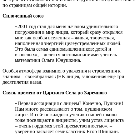
по страницам общей истории.
Сплоченный союз
«2001 год стал для меня началом удивительного
погружения в мир лицея, который сразу открылся
мне как особая вселенная – живая, творческая,
наполненная энергией целеустремленных людей.
Это была семья единомышленников: детей и
взрослых», – делится воспоминаниями учитель
математики Ольга Юнушкина.
Особая атмосфера взаимного уважения и стремления к
знаниям – своеобразная ДНК лицея, заложенная еще три
десятилетия назад.
Связь времен: от Царского Села до Заречного
«Первая ассоциация с лицеем? Конечно, Пушкин!
Нам много рассказывают о том, пушкинском
лицее. И сейчас каждого ученика нашей школы
тоже посвящают в лицеисты, учим устав лицеиста
– очень гордимся этой преемственностью», –
уверенно заявляет семиклассник Егор Шишкин.