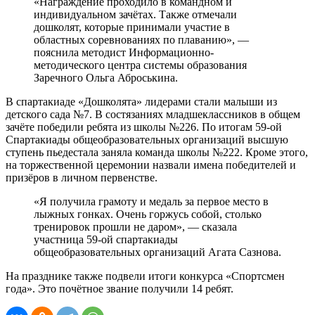
«Награждение проходило в командном и
индивидуальном зачётах. Также отмечали
дошколят, которые принимали участие в
областных соревнованиях по плаванию», —
пояснила методист Информационно-
методического центра системы образования
Заречного Ольга Аброськина.
В спартакиаде «Дошколята» лидерами стали малыши из
детского сада №7. В состязаниях младшеклассников в общем
зачёте победили ребята из школы №226. По итогам 59-ой
Спартакиады общеобразовательных организаций высшую
ступень пьедестала заняла команда школы №222. Кроме этого,
на торжественной церемонии назвали имена победителей и
призёров в личном первенстве.
«Я получила грамоту и медаль за первое место в
лыжных гонках. Очень горжусь собой, столько
тренировок прошли не даром», — сказала
участница 59-ой спартакиады
общеобразовательных организаций Агата Сазнова.
На празднике также подвели итоги конкурса «Спортсмен
года». Это почётное звание получили 14 ребят.