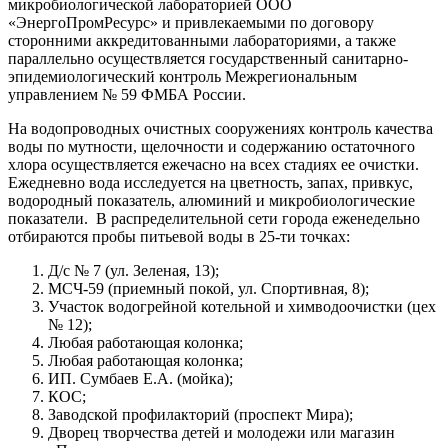
микробиологической лабораторией ООО
«ЭнергоПромРесурс» и привлекаемыми по договору
сторонними аккредитованными лабораториями, а также
параллельно осуществляется государственный санитарно-
эпидемиологический контроль Межрегиональным
управлением № 59 ФМБА России.
На водопроводных очистных сооружениях контроль качества
воды по мутности, щелочности и содержанию остаточного
хлора осуществляется ежечасно на всех стадиях ее очистки.
Ежедневно вода исследуется на цветность, запах, привкус,
водородный показатель, алюминий и микробиологические
показатели. В распределительной сети города еженедельно
отбираются пробы питьевой воды в 25-ти точках:
Д/с № 7 (ул. Зеленая, 13);
МСЧ-59 (приемный покой, ул. Спортивная, 8);
Участок водогрейной котельной и химводоочистки (цех
№ 12);
Любая работающая колонка;
Любая работающая колонка;
ИП. Сумбаев Е.А. (мойка);
КОС;
Заводской профилакторий (проспект Мира);
Дворец творчества детей и молодежи или магазин