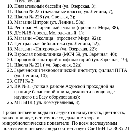
«Пятерочка»;
Плавательный бассейн (ул. Озерская, 3);
Школа № 225 (начальные классы, ул. Ленина, 7);
Школа № 226 (ул. Светлая, 3);
Магазин Цитрон (ул. Ленина, 58а);
Ресторан «Сиреневый туман» (проспект Мира, 38);
Д/с №18 (проезд Молодежный, 1);
Магазин «Околица» (проспект Мира, 92а);
Центральная библиотека (ул. Ленина, 52);
Магазин «Пятерочка» (ул. Озерская, 22);
Взрослая поликлиника (МСЧ 59, ул. Заречная, 40);
Городской санаторий профилакторий (ул. Заречная, 19);
Школа № 221 ( ул. Заречная, 22а);
Зареченский технологический институт, филиал ПГТА
(ул. Ленина, 10);
СПЧ № 3;
ВК №81 (точка в районе Ахунской проходной на
границе балансовой принадлежности в водоводе
идущего на Базу оборудования);
МП БПК ( ул. Коммунальная, 8).
Пробы питьевой воды исследуются на мутность, цветность,
запах, привкус, остаточное содержание хлора и
микробиологические показатели. По всем исследуемым
показателям питьевая вода соответствует СанПиН 1.2.3685-21.