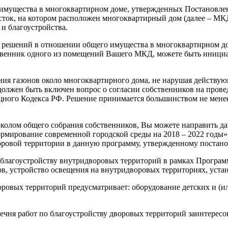
о имущества в многоквартирном доме, утвержденных Постановле
часток, на котором расположен многоквартирный дом (далее – М
 и благоустройства.
 решений в отношении общего имущества в многоквартирном до
твенник одного из помещений Вашего МКД, можете быть инициа
ия газонов около многоквартирного дома, не нарушая действую
должен быть включен вопрос о согласии собственников на пров
ищного Кодекса РФ. Решение принимается большинством не менее
околом общего собрания собственников, Вы можете направить 
ирование современной городской среды на 2018 – 2022 годы» (
ровой территории в данную программу, утвержденному постанов
 благоустройству внутридворовых территорий в рамках Програ
в, устройство освещения на внутридворовых территориях, устано
оровых территорий предусматривает: оборудование детских и (
чня работ по благоустройству дворовых территорий заинтересо