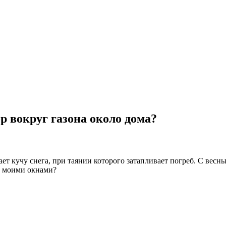
р вокруг газона около дома?
ает кучу снега, при таянии которого затапливает погреб. С вес
од моими окнами?