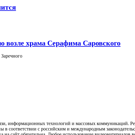
шится
ю возле храма Серафима Саровского
 Заречного
язи, информационных технологий и массовых коммуникаций. Рее
ны в соответствии с российским и международным законодатель
ка на сайт обязательна. Любое использование видеоматериалов