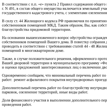
В соответствии с п.п. «е» пункта 2 Правил содержания общег
г. N 491, в состав общего имущества включается земельный у
государственного кадастрового учета, с элементами озеленения
В силу ст. 44 Жилищного кодекса РФ правомочия по принятию
собственников помещений МКД. Таким образом, Вы, как собс
благоустройства придомовой территории.
На основании вышеизложенного вопрос обустройства огражден
собственников помещений Вашего дома. В повестку собрания 
проводить в соответствии с требованиями статей 44 - 48 Жил
помещений в многоквартирном доме.
Также, в случае положительного решения, оформленного прот
Вашей дворовой территории в муниципальную программу «Форм
и оценки предложений заинтересованных лиц о включении дво
Одновременно сообщаем, что минимальный перечень работ по
работ: ремонт асфальтового покрытия внутридворовых проездо
Дополнительный перечень работ по благоустройству внутридв
парковок, озеленение территорий, иные виды работ.
Доля финансового участия в выполнении дополнительного пере
проведения работ.