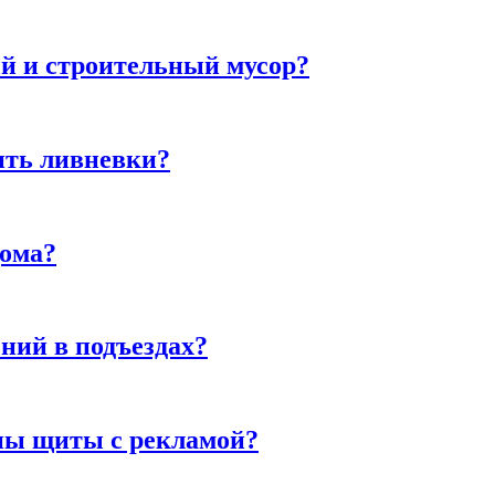
й и строительный мусор?
ить ливневки?
дома?
ний в подъездах?
ны щиты с рекламой?