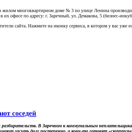
в жилом многоквартирном доме № 3 по улице Ленина произво
их офисе по адресу: г. Заречный, ул. Демакова, 5 (бизнес-инку
тели сайта. Нажмите на иконку сервиса, в котором у вас уже ес
ют соседей
 разбирательств. В Заречном к коммунальным неплательщик
ешают гасить долг постепенно, а кому-то готовят «сюрпризы»