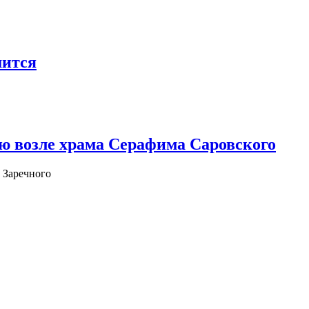
шится
ю возле храма Серафима Саровского
 Заречного