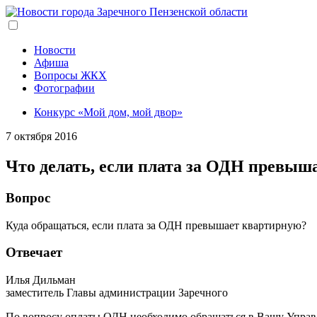
Перейти
к
основному
содержанию
Новости
Афиша
Вопросы ЖКХ
Фотографии
Конкурс «Мой дом, мой двор»
7 октября 2016
Что делать, если плата за ОДН превыш
Вопрос
Куда обращаться, если плата за ОДН превышает квартирную?
Отвечает
Илья Дильман
заместитель Главы администрации Заречного
По вопросу оплаты ОДН необходимо обращаться в Вашу Управ