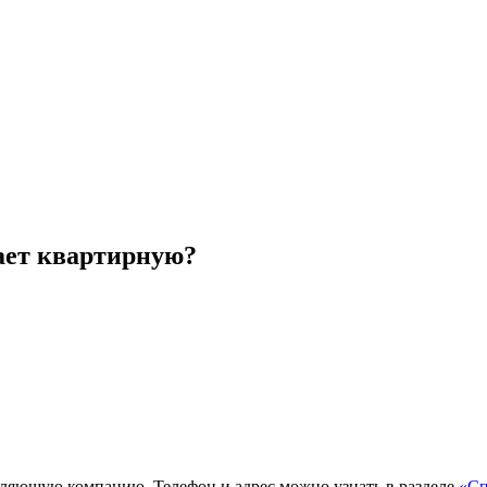
ает квартирную?
ляющую компанию. Телефон и адрес можно узнать в разделе
«Сп