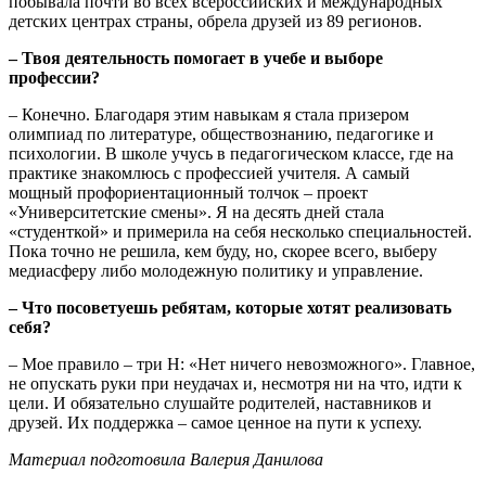
побывала почти во всех всероссийских и международных
детских центрах страны, обрела друзей из 89 регионов.
– Твоя деятельность помогает в учебе и выборе
профессии?
– Конечно. Благодаря этим навыкам я стала призером
олимпиад по литературе, обществознанию, педагогике и
психологии. В школе учусь в педагогическом классе, где на
практике знакомлюсь с профессией учителя. А самый
мощный профориентационный толчок – проект
«Университетские смены». Я на десять дней стала
«студенткой» и примерила на себя несколько специальностей.
Пока точно не решила, кем буду, но, скорее всего, выберу
медиасферу либо молодежную политику и управление.
– Что посоветуешь ребятам, которые хотят реализовать
себя?
– Мое правило – три Н: «Нет ничего невозможного». Главное,
не опускать руки при неудачах и, несмотря ни на что, идти к
цели. И обязательно слушайте родителей, наставников и
друзей. Их поддержка – самое ценное на пути к успеху.
Материал подготовила Валерия Данилова