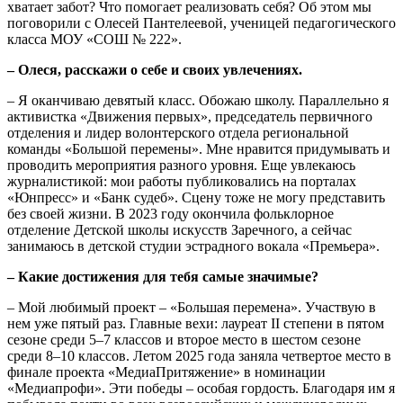
хватает забот? Что помогает реализовать себя? Об этом мы
поговорили с Олесей Пантелеевой, ученицей педагогического
класса МОУ «СОШ № 222».
– Олеся, расскажи о себе и своих увлечениях.
– Я оканчиваю девятый класс. Обожаю школу. Параллельно я
активистка «Движения первых», председатель первичного
отделения и лидер волонтерского отдела региональной
команды «Большой перемены». Мне нравится придумывать и
проводить мероприятия разного уровня. Еще увлекаюсь
журналистикой: мои работы публиковались на порталах
«Юнпресс» и «Банк судеб». Сцену тоже не могу представить
без своей жизни. В 2023 году окончила фольклорное
отделение Детской школы искусств Заречного, а сейчас
занимаюсь в детской студии эстрадного вокала «Премьера».
– Какие достижения для тебя самые значимые?
– Мой любимый проект – «Большая перемена». Участвую в
нем уже пятый раз. Главные вехи: лауреат II степени в пятом
сезоне среди 5–7 классов и второе место в шестом сезоне
среди 8–10 классов. Летом 2025 года заняла четвертое место в
финале проекта «МедиаПритяжение» в номинации
«Медиапрофи». Эти победы – особая гордость. Благодаря им я