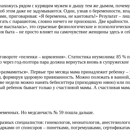
ь нахожусь рядом с курящим мужем и дышу тем же дымом, почему-т
 об этом даже не задумываются. Одни, узнав о беременности, в
ми, приговаривая: «Я беременна, не кантовать!» Результат – ли
ать с парашютом, словно ничего не произошло. Две крайности. 
не выспалась», это серьезные физиологические и психологическ
огия быта – не просто влияет на самочувствие женщины здесь и с
уговороте «пеленки – кормления». Статистика неумолима: 85 % 
 через год-полтора пара должна вернуться вновь в супружеские р
 «размамиться». Первые три месяца мама принадлежит ребенку – 
бя, формируя здоровую привязанность. Можно полежать в ванной,
две недели можно нанять бебиситтера (приходящую няню) или по
й ребенок бывает только у счастливой мамы. А счастливая мама 
беременных. Но медсанчасть № 59 пошла дальше.
зных специалистов: гинекологов, неонатологов, анестезиологов
дарками от спонсоров – пинетками, погремушками, сертификатам