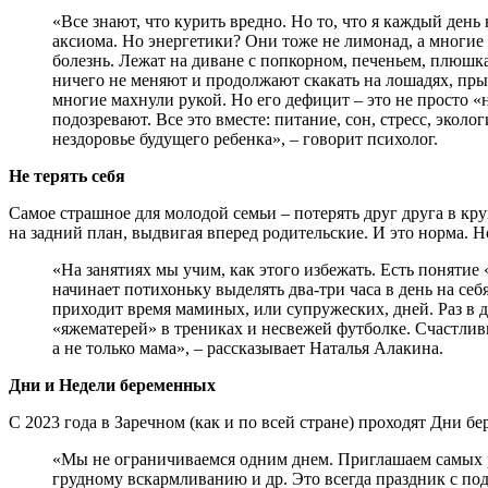
«Все знают, что курить вредно. Но то, что я каждый ден
аксиома. Но энергетики? Они тоже не лимонад, а многие
болезнь. Лежат на диване с попкорном, печеньем, плюшка
ничего не меняют и продолжают скакать на лошадях, прыг
многие махнули рукой. Но его дефицит – это не просто «
подозревают. Все это вместе: питание, сон, стресс, экол
нездоровье будущего ребенка», – говорит психолог.
Не терять себя
Самое страшное для молодой семьи – потерять друг друга в кр
на задний план, выдвигая вперед родительские. И это норма. Но
«На занятиях мы учим, как этого избежать. Есть понятие
начинает потихоньку выделять два-три часа в день на се
приходит время маминых, или супружеских, дней. Раз в 
«яжематерей» в трениках и несвежей футболке. Счастливы
а не только мама», – рассказывает Наталья Алакина.
Дни и Недели беременных
С 2023 года в Заречном (как и по всей стране) проходят Дни 
«Мы не ограничиваемся одним днем. Приглашаем самых ра
грудному вскармливанию и др. Это всегда праздник с по