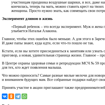
участницам праздника воздушные шарики, и все, даже на
кончилась, теперь ты мать, можно ставить крест на твои
женщины. Просто нужно знать, как совмещать свои потреб
Эксперимент длиною в жизнь
«Первый ребенок – это всегда эксперимент. Муж и жена п
улыбается Наталья Алакина.
Главное, чтобы этих ошибок было меньше. А для этого в Зареч
И даже папы знают, куда идти, если что-то пошло не так.
Кстати, если вы хотите присоединиться к занятиям или узнат
приговор, а новая, удивительная страница жизни. Главное – пр
В Центре охраны здоровья семьи и репродукции МСЧ № 59 про
для тех, кто ждет появления малыша.
Что можно приносить? Самые разные милые мелочи для новорож
и вниманием будущих мам. Все собранные подарки найдут сво
Принять участие в акции приглашают также предпринимателей 