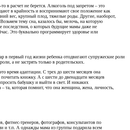
о в расчет не берется. Алкоголь под запретом – это
падают в крайность и воспринимают свое положение как
шний вес, крупный плод, тяжелые роды. Другие, наоборот,
Возьмем тему сна, казалось бы, мелочь, на которую
ие последствия, о которых будущие мамы даже не
ейчас. Это буквально программирует здоровье или
пар в первый год жизни ребенка отодвигают супружеские роли
оли, а не застрять только в родительских.
это время адаптации. С трех до шести месяцев она
 почитать книжку. А с шести до двенадцати месяцев
просить бабушку и выйти в свет. И никаких
– та, которая помнит, что она женщина, жена, личность,
, фитнес-тренеров, фотографов, консультантов по
и и т.п. А однажды мама из группы подарила всем