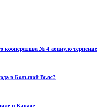
го кооператива № 4 лопнуло терпение
хода в Большой Вьяс?
аиле и Канаде