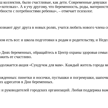
ш коллектив, были счастливые, как дети. Современные девушки 
х «хотелках». А я учу другому, что беременность, роды, матери
ности с потребностями ребенка», – отмечает психолог.
ознают друг друга в новых ролях, учатся любить нового члена с
ном есть все: и школа подготовки к родам и родительству, и Не
ь о Днях беременных, обращайтесь в Центр охраны здоровья сем
ожить ее счастливо.
должается акция «Сундучок для мам». Каждый житель города мо
денных: пинетки и носочки, пустышки и погремушки, шапочки, 
их адресатов в Дни беременных.
и руководителей городских организаций. Любая поддержка важн