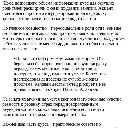
Из-за возросшего объема информации курс для будущих
родителей расширили с семи до девяти занятий. Акцент
сместился с простого информирования на выработку
здоровых привычек и осознанное родительство
Но главное новшество – переосмысление роли отца. Раньше
он чаще воспринимался как просто «добытчик и защитник».
Но теперь психологи признают: жизнь мужчины с рождением
ребенка меняется не менее кардинально, но общество часто
этого не замечает.
«Папа – это буфер между мамой и миром. Он
берет на себя возросшую финансовую нагрузку,
ограждает семью от натиска советчиков и,
поверьте, тоже недосыпает и устает. Более того,
послеродовая депрессия не сугубо женская
проблема. Каждый десятый отец рискует в нее
провалиться», – говорит Наталья Алакина.
На занятиях мужчины учатся распознавать сложные чувства:
ревность к ребенку, страх перед новорожденным,
неуверенность в своих силах, особенно если своего
позитивного отцовского примера не было.
Важнейшая часть курса – практические советы по