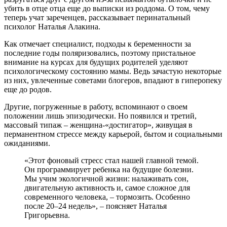
убить в отце отца еще до выписки из роддома. О том, чему
теперь учат зареченцев, рассказывает перинатальный
психолог Наталья Алакина.
Как отмечает специалист, подходы к беременности за
последние годы поляризовались, поэтому пристальное
внимание на курсах для будущих родителей уделяют
психологическому состоянию мамы. Ведь зачастую некоторые
из них, увлеченные советами блогеров, впадают в гиперопеку
еще до родов.
Другие, погруженные в работу, вспоминают о своем
положении лишь эпизодически. Но появился и третий,
массовый типаж – женщина-«достигатор», живущая в
перманентном стрессе между карьерой, бытом и социальными
ожиданиями.
«Этот фоновый стресс стал нашей главной темой.
Он программирует ребенка на будущие болезни.
Мы учим экологичной жизни: налаживать сон,
двигательную активность и, самое сложное для
современного человека, – тормозить. Особенно
после 20–24 недель», – поясняет Наталья
Григорьевна.