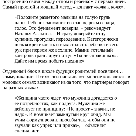
построению связи между отцом и ребенком с первых дней.
Самый простой и мощный метод – контакт «кожа к коже».
«Положите раздетого малыша на голую грудь
папы. Ребенок запомнит его запах, ритм сердца,
голос. Это фундамент доверия, – рекомендует
Наталья Алакина. – И сразу доверяйте отцу
купание, прогулки, переодевание. Категорически
нельзя критиковать и выхватывать ребенка из его
рук при первом же всхлипе. Мамин тотальный
контроль транслирует отцу: «Ты не справишься».
Дайте им время побыть наедине».
Отдельный блок в школе будущих родителей посвящен…
коммуникации. Психологи настаивают: многие конфликты в
молодых семьях возникают из-за того, что партнеры говорят
на разных языках.
«Женщина часто ждет, что мужчина догадается о
ее потребностях, как подруга. Мужчина же
действует по принципу: «Не просят – значит, не
надо». И возникает замкнутый круг обид. Мы
учим формулировать просьбы так, чтобы они не
звучали как упрек или приказ», – объясняет
специалист.