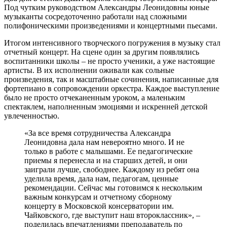
Под чутким руководством Александры Леонидовны юные
музыканты сосредоточенно работали над сложными
полифоническими произведениями и концертными пьесами.
Итогом интенсивного творческого погружения в музыку стал
отчетный концерт. На сцене один за другим появлялись
воспитанники школы – не просто ученики, а уже настоящие
артисты. В их исполнении оживали как сольные
произведения, так и масштабные сочинения, написанные для
фортепиано в сопровождении оркестра. Каждое выступление
было не просто отчеканенным уроком, а маленьким
спектаклем, наполненным эмоциями и искренней детской
увлеченностью.
«За все время сотрудничества Александра
Леонидовна дала нам невероятно много. И не
только в работе с малышами. Ее педагогические
приемы я перенесла и на старших детей, и они
заиграли лучше, свободнее. Каждому из ребят она
уделила время, дала нам, педагогам, ценные
рекомендации. Сейчас мы готовимся к нескольким
важным конкурсам и отчетному сборному
концерту в Московской консерватории им.
Чайковского, где выступит наш второклассник», –
поделилась впечатлениями преподаватель по