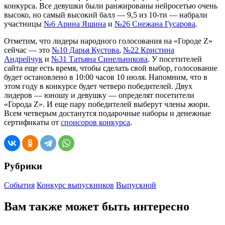
конкурса. Все девушки были ранжированы нейросетью очень
высоко, но самый высокий балл — 9,5 из 10-ти — набрали
участницы
№6 Арина Яшина
и
№26 Снежана Гусарова
.
Отметим, что лидеры народного голосования на «Городе Z»
сейчас — это
№10 Дарья Кустова
,
№22 Кристина
Андрейчук
и
№31 Татьяна Синельникова
. У посетителей
сайта еще есть время, чтобы сделать свой выбор, голосование
будет остановлено в 10:00 часов 10 июля. Напомним, что в
этом году в конкурсе будет четверо победителей. Двух
лидеров — юношу и девушку — определят посетители
«Города Z». И еще пару победителей выберут члены жюри.
Всем четверым достанутся подарочные наборы и денежные
сертификаты от
спонсоров конкурса
.
Рубрики
События
Конкурс выпускников
Выпускной
Вам также может быть интересно