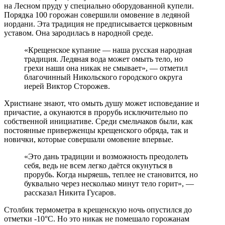
на Лесном пруду у специально оборудованной купели.
Порядка 100 горожан совершили омовение в ледяной
иордани. Эта традиция не предписывается церковным
уставом. Она зародилась в народной среде.
«Крещенское купание — наша русская народная
традиция. Ледяная вода может омыть тело, но
грехи наши она никак не смывает», — отметил
благочинный Никольского городского округа
иерей Виктор Сторожев.
Христиане знают, что омыть душу может исповедание и
причастие, а окунаются в прорубь исключительно по
собственной инициативе. Среди смельчаков были, как
постоянные приверженцы крещенского обряда, так и
новички, которые совершали омовение впервые.
«Это дань традиции и возможность преодолеть
себя, ведь не всем легко даётся окунуться в
прорубь. Когда ныряешь, теплее не становится, но
буквально через несколько минут тело горит», —
рассказал Никита Гусаров.
Столбик термометра в крещенскую ночь опустился до
отметки -10°С. Но это никак не помешало горожанам