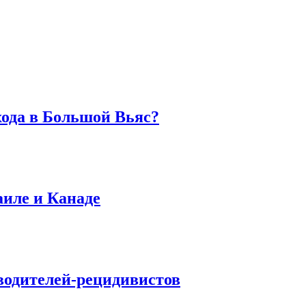
хода в Большой Вьяс?
аиле и Канаде
водителей-рецидивистов