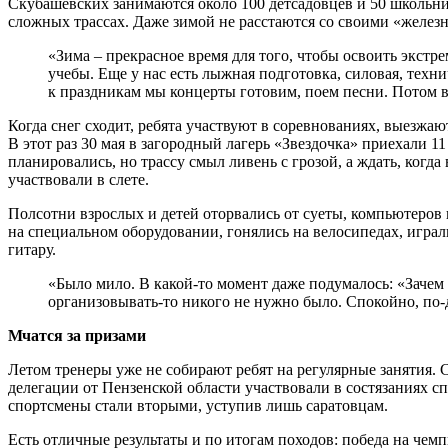
Скубашевских занимаются около 100 детсадовцев и 50 школьни
сложных трассах. Даже зимой не расстаются со своими «желе
«Зима – прекрасное время для того, чтобы освоить экстре
учебы. Еще у нас есть лыжная подготовка, силовая, техни
к праздникам мы концерты готовим, поем песни. Потом вс
Когда снег сходит, ребята участвуют в соревнованиях, выезжаю
В этот раз 30 мая в загородный лагерь «Звездочка» приехали 1
планировались, но трассу смыл ливень с грозой, а ждать, когда
участвовали в слете.
Полсотни взрослых и детей оторвались от суеты, компьютеров 
на специальном оборудовании, гонялись на велосипедах, играл
гитару.
«Было мило. В какой-то момент даже подумалось: «Зачем
организовывать-то никого не нужно было. Спокойно, по-
Мчатся за призами
Летом тренеры уже не собирают ребят на регулярные занятия. 
делегации от Пензенской области участвовали в состязаниях сп
спортсмены стали вторыми, уступив лишь саратовцам.
Есть отличные результаты и по итогам походов: победа на чемп