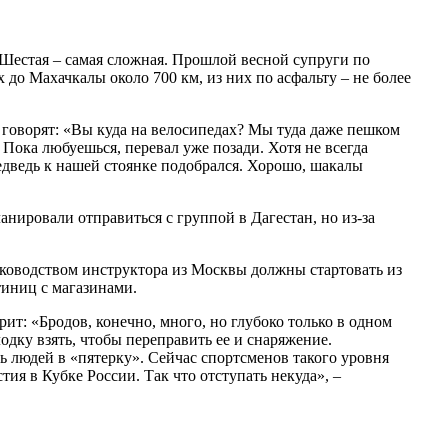
Шестая – самая сложная. Прошлой весной супруги по
 до Махачкалы около 700 км, из них по асфальту – не более
 говорят: «Вы куда на велосипедах? Мы туда даже пешком
 Пока любуешься, перевал уже позади. Хотя не всегда
медведь к нашей стоянке подобрался. Хорошо, шакалы
анировали отправиться с группой в Дагестан, но из-за
уководством инструктора из Москвы должны стартовать из
стиниц с магазинами.
ит: «Бродов, конечно, много, но глубоко только в одном
одку взять, чтобы переправить ее и снаряжение.
ть людей в «пятерку». Сейчас спортсменов такого уровня
тия в Кубке России. Так что отступать некуда», –