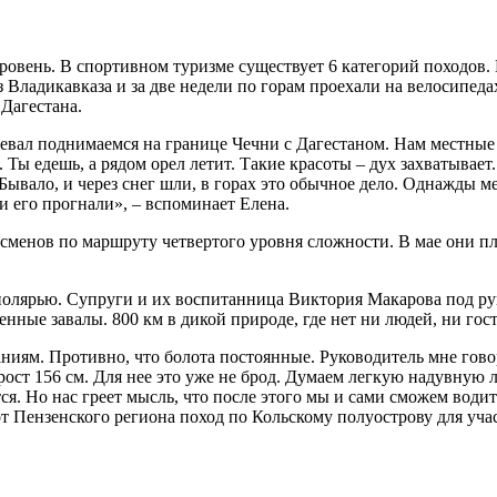
вень. В спортивном туризме существует 6 категорий походов. 
Владикавказа и за две недели по горам проехали на велосипедах
Дагестана.
ревал поднимаемся на границе Чечни с Дагестаном. Нам местные
Ты едешь, а рядом орел летит. Такие красоты – дух захватывает.
 Бывало, и через снег шли, в горах это обычное дело. Однажды 
 его прогнали», – вспоминает Елена.
тсменов по маршруту четвертого уровня сложности. В мае они пл
аполярью. Супруги и их воспитанница Виктория Макарова под р
енные завалы. 800 км в дикой природе, где нет ни людей, ни го
ниям. Противно, что болота постоянные. Руководитель мне говор
рост 156 см. Для нее это уже не брод. Думаем легкую надувную л
тся. Но нас греет мысль, что после этого мы и сами сможем води
т Пензенского региона поход по Кольскому полуострову для учас