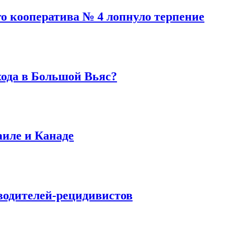
го кооператива № 4 лопнуло терпение
хода в Большой Вьяс?
аиле и Канаде
водителей-рецидивистов