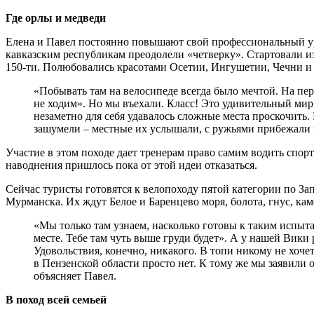
Где орлы и медведи
Елена и Павел постоянно повышают свой профессиональный уро
кавказским республикам преодолели «четверку». Стартовали из 
150-ти. Полюбовались красотами Осетии, Ингушетии, Чечни и 
«Побывать там на велосипеде всегда было мечтой. На пе
не ходим». Но мы въехали. Класс! Это удивительный мир. 
незаметно для себя удавалось сложные места проскочить.
зашумели – местные их услышали, с ружьями прибежали и
Участие в этом походе дает тренерам право самим водить спор
наводнения пришлось пока от этой идеи отказаться.
Сейчас туристы готовятся к велопоходу пятой категории по З
Мурманска. Их ждут Белое и Баренцево моря, болота, гнус, кам
«Мы только там узнаем, насколько готовы к таким испыта
месте. Тебе там чуть выше груди будет». А у нашей Вики 
Удовольствия, конечно, никакого. В топи никому не хоче
в Пензенской области просто нет. К тому же мы заявили о
объясняет Павел.
В поход всей семьей