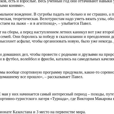
ков, есть и взрослые. Весь учебный год они оттачивают навык
зными конями».
мальное вождение. В сугробы падать не больно и не страшно, а по
ческая, теоретическая. Велотуристам надо уметь вязать узлы, об
таем на лыжи – и в агитпоход», – улыбается Павел.
т на сборы, а перед наступлением летних каникул вот уже второ
1 семей. Они боролись за победу в скалолазании и преодолении д
 высохнет асфальт, чтобы организовать новую, было уже некогда.
и домашних дел, чтобы провести с родными и друзьями на природ
и в футбол, волейбол и фрисби, катались на самодельных качелях
 мы вообще спортивную программу придумали, какие-то соревнов
домашнему все прошло», – рассказывает Павел.
С мая у них начинается самый интересный период – походы, пут
ортивно-туристского лагеря «Туриада», где Виктория Макарова в
ионате Казахстана и 3 место на первенстве мира.