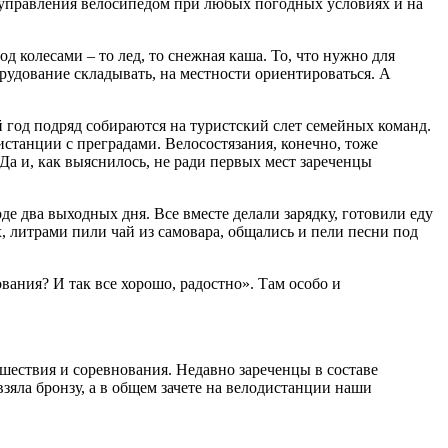
и управления велосипедом при любых погодных условиях и на
д колесами – то лед, то снежная каша. То, что нужно для
орудование складывать, на местности ориентироваться. А
й год подряд собираются на туристский слет семейных команд.
истанции с преградами. Велосостязания, конечно, тоже
 Да и, как выяснилось, не ради первых мест зареченцы
е два выходных дня. Все вместе делали зарядку, готовили еду
, литрами пили чай из самовара, общались и пели песни под
ания? И так все хорошо, радостно». Там особо и
ешествия и соревнования. Недавно зареченцы в составе
зяла бронзу, а в общем зачете на велодистанции наши