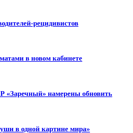
водителей-рецидивистов
матами в новом кабинете
ОР «Заречный» намерены обновить
уши в одной картине мира»