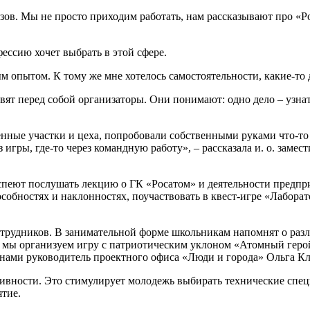
ов. Мы не просто приходим работать, нам рассказывают про «Ро
ессию хочет выбрать в этой сфере.
ым опытом. К тому же мне хотелось самостоятельности, какие-то 
тавят перед собой организаторы. Они понимают: одно дело – узн
нные участки и цеха, попробовали собственными руками что-то 
з игры, где-то через командную работу», – рассказала и. о. зам
 успеют послушать лекцию о ГК «Росатом» и деятельности предпр
особностях и наклонностях, поучаствовать в квест-игре «Лабора
трудников. В занимательной форме школьникам напомнят о разл
, мы организуем игру с патриотическим уклоном «Атомный герой
планами руководитель проектного офиса «Люди и города» Ольга К
ивности. Это стимулирует молодежь выбирать технические спе
ятие.