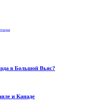
тация
хода в Большой Вьяс?
аиле и Канаде