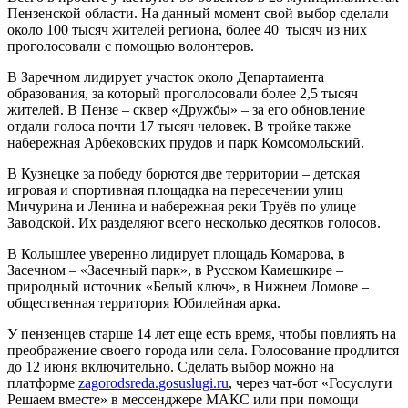
Пензенской области. На данный момент свой выбор сделали
около 100 тысяч жителей региона, более 40 тысяч из них
проголосовали с помощью волонтеров.
В Заречном лидирует участок около Департамента
образования, за который проголосовали более 2,5 тысяч
жителей. В Пензе – сквер «Дружбы» – за его обновление
отдали голоса почти 17 тысяч человек. В тройке также
набережная Арбековских прудов и парк Комсомольский.
В Кузнецке за победу борются две территории – детская
игровая и спортивная площадка на пересечении улиц
Мичурина и Ленина и набережная реки Труёв по улице
Заводской. Их разделяют всего несколько десятков голосов.
В Колышлее уверенно лидирует площадь Комарова, в
Засечном – «Засечный парк», в Русском Камешкире –
природный источник «Белый ключ», в Нижнем Ломове –
общественная территория Юбилейная арка.
У пензенцев старше 14 лет еще есть время, чтобы повлиять на
преображение своего города или села. Голосование продлится
до 12 июня включительно. Сделать выбор можно на
платформе
zagorodsreda.gosuslugi.ru
, через чат-бот «Госуслуги
Решаем вместе» в мессенджере МАКС или при помощи