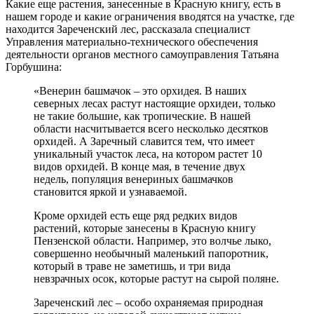
Какие еще растения, занесенные в Красную книгу, есть в
нашем городе и какие ограничения вводятся на участке, где
находится Зареченский лес, рассказала специалист
Управления материально-технического обеспечения
деятельности органов местного самоуправления Татьяна
Горбушина:
«Венерин башмачок – это орхидея. В наших
северных лесах растут настоящие орхидеи, только
не такие большие, как тропические. В нашей
области насчитывается всего несколько десятков
орхидей. А Заречный славится тем, что имеет
уникальный участок леса, на котором растет 10
видов орхидей. В конце мая, в течение двух
недель, популяция венериных башмачков
становится яркой и узнаваемой.
Кроме орхидей есть еще ряд редких видов
растений, которые занесены в Красную книгу
Пензенской области. Например, это волчье лыко,
совершенно необычный маленький папоротник,
который в траве не заметишь, и три вида
невзрачных осок, которые растут на сырой поляне.
Зареченский лес – особо охраняемая природная