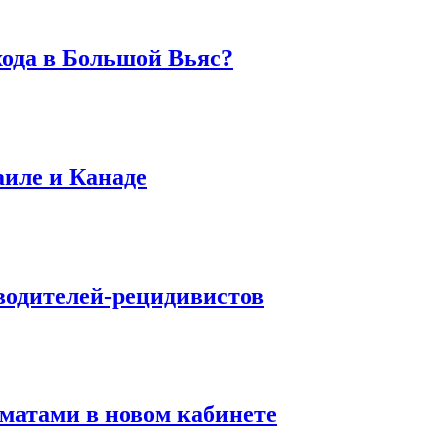
хода в Большой Вьяс?
аиле и Канаде
водителей-рецидивистов
матами в новом кабинете