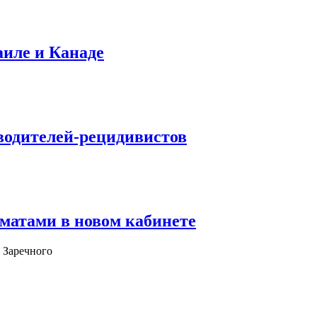
аиле и Канаде
водителей-рецидивистов
матами в новом кабинете
 Заречного