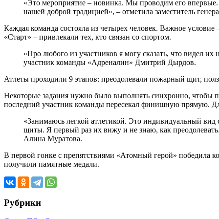
«Это мероприятие – новинка. Мы проводим его впервые.
нашей доброй традицией», – отметила заместитель генер
Каждая команда состояла из четырех человек. Важное условие 
«Старт» – привлекали тех, кто связан со спортом.
«Про любого из участников я могу сказать, что видел их н
участник команды «Адреналин» Дмитрий Дырдов.
Атлеты проходили 9 этапов: преодолевали пожарный щит, ползл
Некоторые задания нужно было выполнять синхронно, чтобы пол
последний участник команды пересекал финишную прямую. Для 
«Занимаюсь легкой атлетикой. Это индивидуальный вид с
щиты. Я первый раз их вижу и не знаю, как преодолеват
Алина Муратова.
В первой гонке с препятствиями «Атомный герой» победила ком
получили памятные медали.
Рубрики