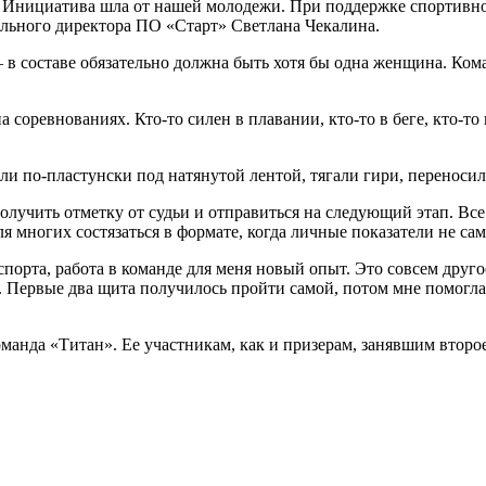
 Инициатива шла от нашей молодежи. При поддержке спортивног
ального директора ПО «Старт» Светлана Чекалина.
– в составе обязательно должна быть хотя бы одна женщина. Ко
а соревнованиях. Кто-то силен в плавании, кто-то в беге, кто-то
и по-пластунски под натянутой лентой, тягали гири, переносили
учить отметку от судьи и отправиться на следующий этап. Все 
многих состязаться в формате, когда личные показатели не сам
порта, работа в команде для меня новый опыт. Это совсем дру
ь. Первые два щита получилось пройти самой, потом мне помогл
анда «Титан». Ее участникам, как и призерам, занявшим второе