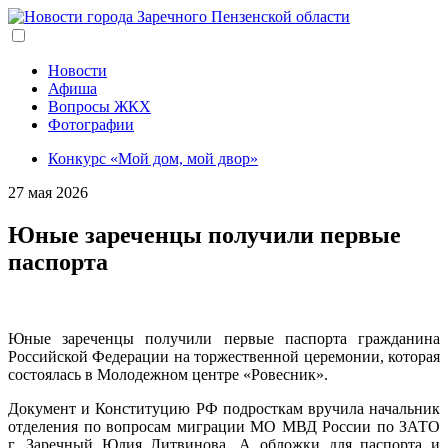
Перейти
к
основному
содержанию
Новости
Афиша
Вопросы ЖКХ
Фотографии
Конкурс «Мой дом, мой двор»
27 мая 2026
Юные зареченцы получили первые
паспорта
Юные зареченцы получили первые паспорта гражданина
Российской Федерации на торжественной церемонии, которая
состоялась в Молодежном центре «Ровесник».
Документ и Конституцию РФ подросткам вручила начальник
отделения по вопросам миграции МО МВД России по ЗАТО
г. Заречный Юлия Литвинова. А обложки для паспорта и