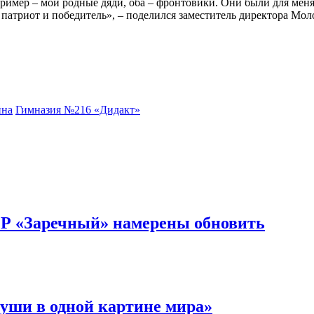
пример – мои родные дяди, оба – фронтовики. Они были для ме
патриот и победитель», – поделился заместитель директора Мо
йна
Гимназия №216 «Дидакт»
ОР «Заречный» намерены обновить
уши в одной картине мира»