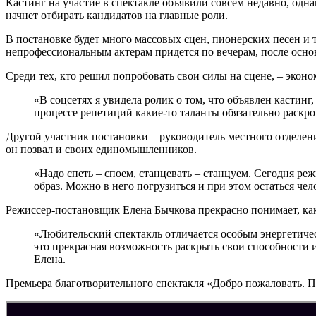
Кастинг на участие в спектакле объявили совсем недавно, одна
начнет отбирать кандидатов на главные роли.
В постановке будет много массовых сцен, пионерских песен и т
непрофессиональным актерам придется по вечерам, после осно
Среди тех, кто решил попробовать свои силы на сцене, – экон
«В соцсетях я увидела ролик о том, что объявлен кастинг,
процессе репетиций какие-то таланты обязательно раскрою
Другой участник постановки – руководитель местного отделе
он позвал и своих единомышленников.
«Надо спеть – споем, станцевать – станцуем. Сегодня реж
образ. Можно в него погрузиться и при этом остаться че
Режиссер-постановщик Елена Бычкова прекрасно понимает, как 
«Любительский спектакль отличается особым энергетичес
это прекрасная возможность раскрыть свои способности и
Елена.
Премьера благотворительного спектакля «Добро пожаловать. П