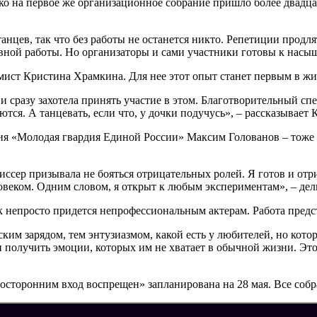
ко на первое же организационное собрание пришло более двадцат
анцев, так что без работы не останется никто. Репетиции продл
вной работы. Но организаторы и сами участники готовы к насы
омист Кристина Храмкина. Для нее этот опыт станет первым в ж
 и сразу захотела принять участие в этом. Благотворительный сп
тся. А танцевать, если что, у дочки подучусь», – рассказывает 
ния «Молодая гвардия Единой России» Максим Голованов – тоже
иссер призывала не бояться отрицательных ролей. Я готов и отр
ловеком. Одним словом, я открыт к любым экспериментам», – де
непросто придется непрофессиональным актерам. Работа предсто
ким зарядом, тем энтузиазмом, какой есть у любителей, но кот
 получить эмоции, которых им не хватает в обычной жизни. Это
осторонним вход воспрещен» запланирована на 28 мая. Все соб