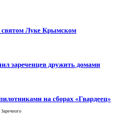
о святом Луке Крымском
чил зареченцев дружить домами
илотниками на сборах «Гвардеец»
 Заречного