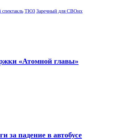
 спектакль
ТЮЗ
Заречный для СВОих
ержки «Атомной главы»
и за падение в автобусе