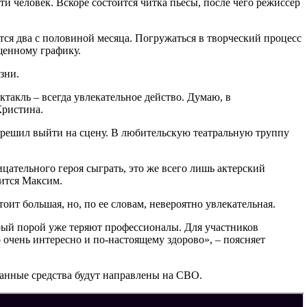
и человек. Вскоре состоится читка пьесы, после чего режиссер
ятся два с половиной месяца. Погружаться в творческий процесс
щенному графику.
изни.
ектакль – всегда увлекательное действо. Думаю, в
Кристина.
 решил выйти на сцену. В любительскую театральную труппу
ицательного героя сыграть, это же всего лишь актерский
лится Максим.
ит большая, но, по ее словам, невероятно увлекательная.
орый порой уже теряют профессионалы. Для участников
 очень интересно и по-настоящему здорово», – поясняет
ранные средства будут направлены на СВО.