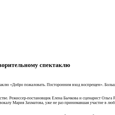
творительному спектаклю
таклю «Добро пожаловать. Посторонним вход воспрещен». Больш
тстве. Режиссер-постановщик Елена Бычкова и сценарист Ольга
о вокалу Мария Захматова, уже не раз принимавшая участие в л