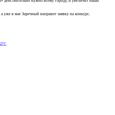
ой» действительно нужно всему городу, и увеличит наши
а уже в мае Заречный направит заявку на конкурс.
ФКГС