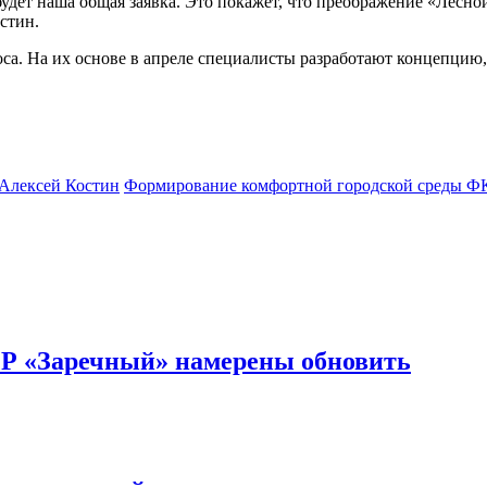
будет наша общая заявка. Это покажет, что преображение «Лесн
стин.
са. На их основе в апреле специалисты разработают концепцию, 
Алексей Костин
Формирование комфортной городской среды 
ОР «Заречный» намерены обновить