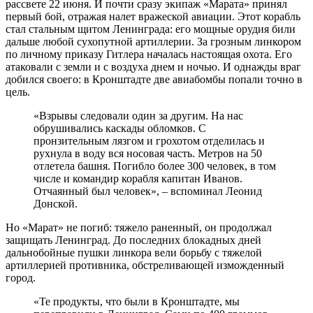
рассвете 22 июня. И почти сразу экипаж «Марата» принял
первый бой, отражая налет вражеской авиации. Этот корабль
стал стальным щитом Ленинграда: его мощные орудия били
дальше любой сухопутной артиллерии. За грозным линкором
по личному приказу Гитлера началась настоящая охота. Его
атаковали с земли и с воздуха днем и ночью. И однажды враг
добился своего: в Кронштадте две авиабомбы попали точно в
цель.
«Взрывы следовали один за другим. На нас
обрушивались каскады обломков. С
пронзительным лязгом и грохотом отделилась и
рухнула в воду вся носовая часть. Метров на 50
отлетела башня. Погибло более 300 человек, в том
числе и командир корабля капитан Иванов.
Отчаянный был человек», – вспоминал Леонид
Донской.
Но «Марат» не погиб: тяжело раненный, он продолжал
защищать Ленинград. До последних блокадных дней
дальнобойные пушки линкора вели борьбу с тяжелой
артиллерией противника, обстреливающей изможденный
город.
«Те продукты, что были в Кронштадте, мы