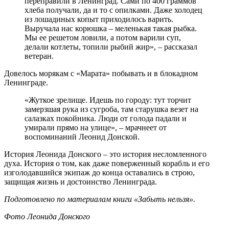
переправили в Ленинград. Сами по 400 граммов
хлеба получали, да и то с опилками. Даже холодец
из лошадиных копыт приходилось варить.
Выручала нас корюшка – меленькая такая рыбка.
Мы ее решетом ловили, а потом варили суп,
делали котлеты, топили рыбий жир», – рассказал
ветеран.
Довелось морякам с «Марата» побывать и в блокадном
Ленинграде.
«Жуткое зрелище. Идешь по городу: тут торчит
замерзшая рука из сугроба, там старушка везет на
салазках покойника. Люди от голода падали и
умирали прямо на улице», – мрачнеет от
воспоминаний Леонид Донской.
История Леонида Донского – это история несломленного
духа. История о том, как даже поверженный корабль и его
изголодавшийся экипаж до конца оставались в строю,
защищая жизнь и достоинство Ленинграда.
Подготовлено по материалам книги «Забыть нельзя».
Фото Леонида Донского