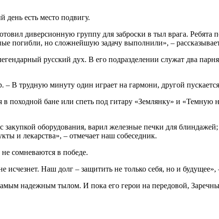
й день есть место подвигу.
отовил диверсионную группу для заброски в тыл врага. Ребята п
льные погибли, но сложнейшую задачу выполнили», – рассказывае
 легендарный русский дух. В его подразделении служат два парн
. – В трудную минуту один играет на гармони, другой пускается 
 в походной бане или спеть под гитару «Землянку» и «Темную н
 с закупкой оборудования, варил железные печки для блиндаже
кты и лекарства», – отмечает наш собеседник.
 не сомневаются в победе.
 исчезнет. Наш долг – защитить не только себя, но и будущее»,
амым надежным тылом. И пока его герои на передовой, Заречный