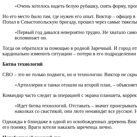
«Очень хотелось надеть белую рубашку, снять форму, пр
Но его место было там, где нужен его опыт. Виктор – офицер в
Попал в Севастопольскую бригаду, прошел через самые тяжелы
«Первый год давался невероятно трудно. Не хватало сам
вспоминает он.
Тогда он обратился за помощью в родной Заречный. И город о
кардинально изменить ситуацию – потери в его подразделении 
Битва технологий
СВО – это не только подвиги, но и технологии. Виктор не скры
«Артиллерия и танки отошли на второй план, – объясняе
Командир часто следит за операцией с экрана планшета, корре
«Идет битва технологий. Отставать – значит проигрыват
наколках со свастикой, они люто ненавидят все русское. 
Однажды в блиндаже в одной из освобожденных деревень Виктор
его поимку. Враги хотели наказать зареченца лично.