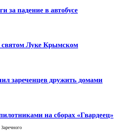
и за падение в автобусе
о святом Луке Крымском
чил зареченцев дружить домами
илотниками на сборах «Гвардеец»
 Заречного