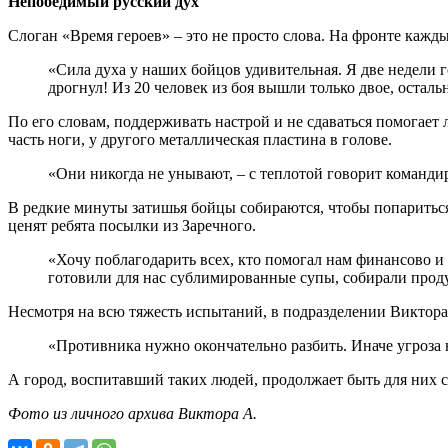
Непобедимый русский дух
Слоган «Время героев» – это не просто слова. На фронте кажды
«Сила духа у наших бойцов удивительная. Я две недели г
дрогнул! Из 20 человек из боя вышли только двое, оста
По его словам, поддерживать настрой и не сдаваться помогает
часть ноги, у другого металлическая пластина в голове.
«Они никогда не унывают, – с теплотой говорит командир
В редкие минуты затишья бойцы собираются, чтобы попариться
ценят ребята посылки из Заречного.
«Хочу поблагодарить всех, кто помогал нам финансово и
готовили для нас сублимированные супы, собирали проду
Несмотря на всю тяжесть испытаний, в подразделении Виктора
«Противника нужно окончательно разбить. Иначе угроза не
А город, воспитавший таких людей, продолжает быть для них с
Фото из личного архива Виктора А.