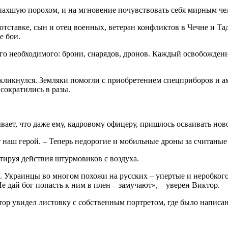
опахшую порохом, и на мгновение почувствовать себя мирным чел
 отставке, сын и отец военных, ветеран конфликтов в Чечне и Т
е бои.
ого необходимого: брони, снарядов, дронов. Каждый освобожден
ткликнулся. Земляки помогли с приобретением спецприборов и а
сократились в разы.
вает, что даже ему, кадровому офицеру, пришлось осваивать нов
т наш герой. – Теперь недорогие и мобильные дроны за считаные
ктируя действия штурмовиков с воздуха.
ь. Украинцы во многом похожи на русских – упертые и неробког
Не дай бог попасть к ним в плен – замучают», – уверен Виктор.
 увидел листовку с собственным портретом, где было написано, 