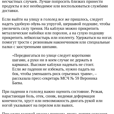
несчастных случаев. Лучше попросить близких принести
продукты и все необходимое или воспользоваться службами
доставки.
Если выйти на улицу в гололед все же пришлось, следует
надеть удобную обувь на упругой, шершавой подошве, чтобы
увеличить силу трения. На каблуки можно прикрепить
металлические набойки или поролон, а на сухую подошву
прикрепить лейкопластырь или изоленту. Удержаться на ногах
помогут трости с резиновым наконечником или специальные
палки с заостренными шипами.
«Передвигаться по улице следует короткими
шагами, а руки ни в коем случае не держать в
карманах. Высокие каблуки надевать не стоит.
Если же падения не избежать, нужно падать на
бок, чтобы уменьшить риск серьезных травм», –
рассказала пресс-секретарь МСЧ № 59 Вероника
Баева.
При падении в гололед важно оценить состояние. Резкая,
нарастающая боль, отек, синяк, видимая деформация
конечности, хруст или невозможность двигать рукой или
ногой указывают на перелом или вывих.
При ударе головой опасны тошнота, рвота, потеря сознания,