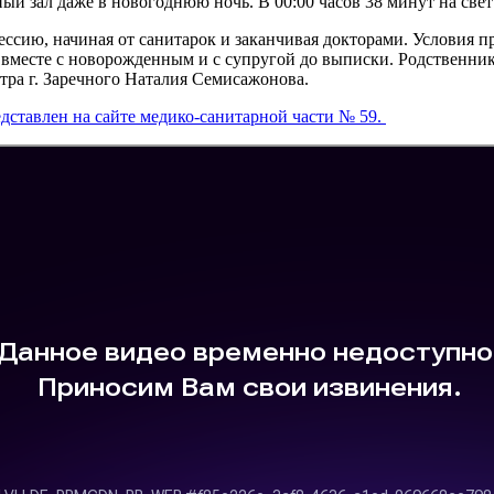
й зал даже в новогоднюю ночь. В 00:00 часов 38 минут на свет 
ссию, начиная от санитарок и заканчивая докторами. Условия п
 вместе с новорожденным и с супругой до выписки. Родственник
ра г. Заречного Наталия Семисажонова.
дставлен на сайте медико-санитарной части № 59.