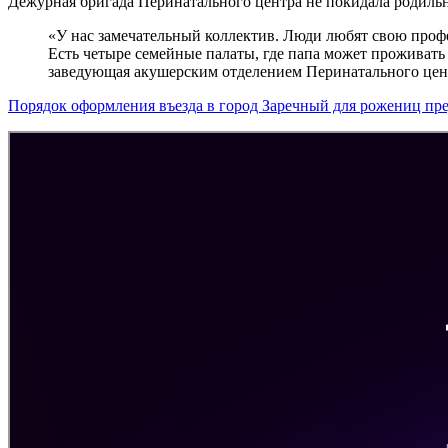
Дежурная бригада Перинатального центра не покидала родильны
«У нас замечательный коллектив. Люди любят свою профе
Есть четыре семейные палаты, где папа может проживать
заведующая акушерским отделением Перинатального цент
Порядок оформления въезда в город Заречный для рожениц пре