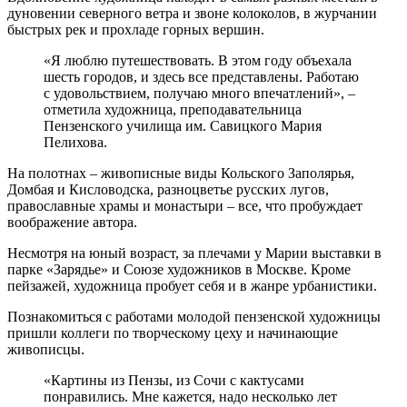
дуновении северного ветра и звоне колоколов, в журчании
быстрых рек и прохладе горных вершин.
«Я люблю путешествовать. В этом году объехала
шесть городов, и здесь все представлены. Работаю
с удовольствием, получаю много впечатлений», –
отметила художница, преподавательница
Пензенского училища им. Савицкого Мария
Пелихова.
На полотнах – живописные виды Кольского Заполярья,
Домбая и Кисловодска, разноцветье русских лугов,
православные храмы и монастыри – все, что пробуждает
воображение автора.
Несмотря на юный возраст, за плечами у Марии выставки в
парке «Зарядье» и Союзе художников в Москве. Кроме
пейзажей, художница пробует себя и в жанре урбанистики.
Познакомиться с работами молодой пензенской художницы
пришли коллеги по творческому цеху и начинающие
живописцы.
«Картины из Пензы, из Сочи с кактусами
понравились. Мне кажется, надо несколько лет