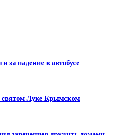
и за падение в автобусе
о святом Луке Крымском
чил зареченцев дружить домами