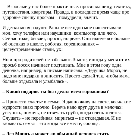
– Взрослые у нас более практичные: просят машину, технику,
путешествия, квартиры. Правда, в последнее время чаще про
здоровье слышу просьбы – помудрели, значит.
И детки меня радуют. Раньше все одно мне нашептывали:
мол, хочу телефон или наушники, компьютер или лего.
Сейчас тоже, бывает, просят, но реже. Они нынче все больше
об оценках в школе, роботах, соревнованиях –
целеустремленные стали, ух!
Но и про родителей не забывают. Знаете, иногда у меня от их
просьб посох начинает подтаивать. Мне в этом году одна
девочка, например, в письме написала: «Дедушка Мороз, не
надо мне подарки приносить. Просто сделай так, чтобы мама
больше отдыхала и улыбалась».
– Какой подарок ты бы сделал всем горожанам?
– Принести счастье в семьи. Я давно живу на свете, кое-какие
мудрости знаю прочно. Беречь надо друг друга в мелочах:
уступить, помочь, не отвечать грубо, когда очень хочется.
Слушать – не перебивая, мириться – не откладывая. И не
забывать: семья – это когда все вместе, сообща.
– Дед Мороз, а может ли обычный человек стать