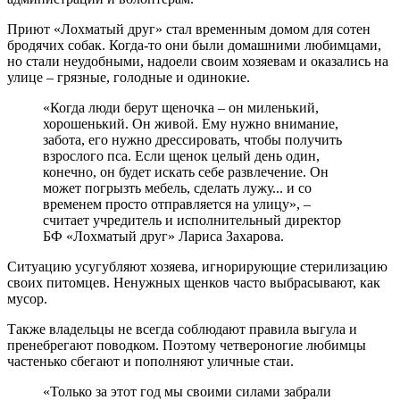
Приют «Лохматый друг» стал временным домом для сотен
бродячих собак. Когда-то они были домашними любимцами,
но стали неудобными, надоели своим хозяевам и оказались на
улице – грязные, голодные и одинокие.
«Когда люди берут щеночка – он миленький,
хорошенький. Он живой. Ему нужно внимание,
забота, его нужно дрессировать, чтобы получить
взрослого пса. Если щенок целый день один,
конечно, он будет искать себе развлечение. Он
может погрызть мебель, сделать лужу... и со
временем просто отправляется на улицу», –
считает учредитель и исполнительный директор
БФ «Лохматый друг» Лариса Захарова.
Ситуацию усугубляют хозяева, игнорирующие стерилизацию
своих питомцев. Ненужных щенков часто выбрасывают, как
мусор.
Также владельцы не всегда соблюдают правила выгула и
пренебрегают поводком. Поэтому четвероногие любимцы
частенько сбегают и пополняют уличные стаи.
«Только за этот год мы своими силами забрали