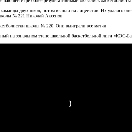
 решающей игре более результативными оказались баскетболисты
 команды двух школ, потом вышли на лицеистов. Их удалось опе
 школы № 221 Николай Аксенов.
скетболистки школы № 220. Они выиграли все матчи.
ный на зональном этапе школьной баскетбольной лиги «КЭС-Бас