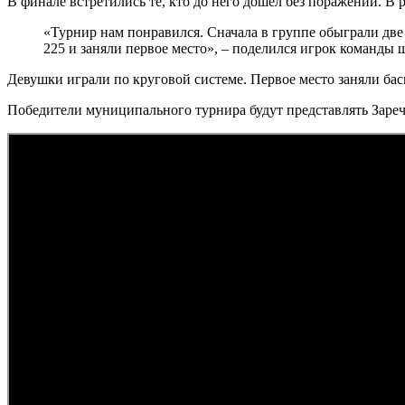
В финале встретились те, кто до него дошел без поражений. В
«Турнир нам понравился. Сначала в группе обыграли две
225 и заняли первое место», – поделился игрок команды
Девушки играли по круговой системе. Первое место заняли ба
Победители муниципального турнира будут представлять Зареч