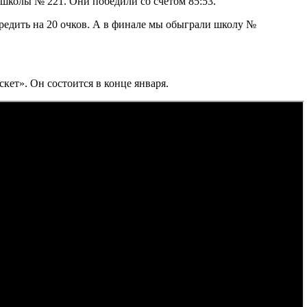
 школы № 221. Они победили со счетом 85:53.
редить на 20 очков. А в финале мы обыграли школу №
кет». Он состоится в конце января.