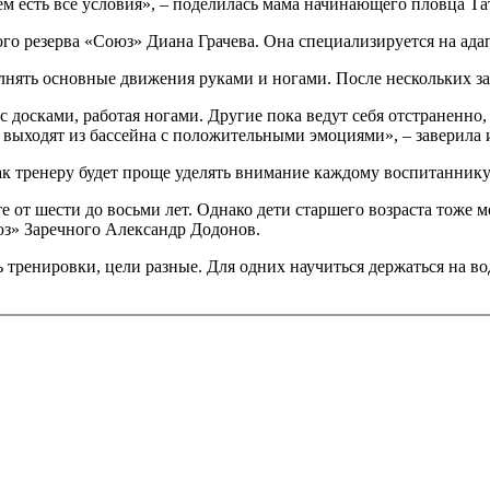
ем есть все условия», – поделилась мама начинающего пловца Та
 резерва «Союз» Диана Грачева. Она специализируется на адапт
лнять основные движения руками и ногами. После нескольких за
 досками, работая ногами. Другие пока ведут себя отстраненно
и выходят из бассейна с положительными эмоциями», – заверила 
Так тренеру будет проще уделять внимание каждому воспитаннику
е от шести до восьми лет. Однако дети старшего возраста тоже 
з» Заречного Александр Додонов.
тренировки, цели разные. Для одних научиться держаться на во