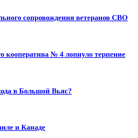
льного сопровождения ветеранов СВО
го кооператива № 4 лопнуло терпение
хода в Большой Вьяс?
аиле и Канаде