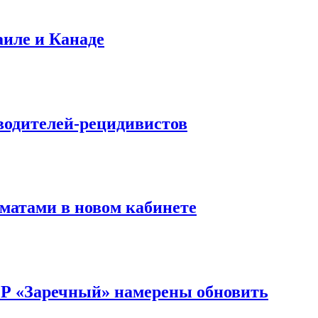
аиле и Канаде
водителей-рецидивистов
матами в новом кабинете
ОР «Заречный» намерены обновить