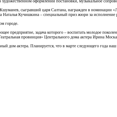
в художественном оформлении постановки, музыкальное сопрово
 Кшуманев, сыгравший царя Салтана, награжден в номинации «Л
а Наталья Кучишкина – специальный приз жюри за исполнение 
ом городе.
ующее предприятие, задача которого – воспитать молодое поколе
 «Театральная провинция» Центрального дома актера Ирина Москал
ый дом актера. Планируется, что в марте следующего года наш 