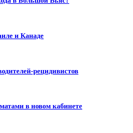
хода в Большой Вьяс?
аиле и Канаде
водителей-рецидивистов
матами в новом кабинете