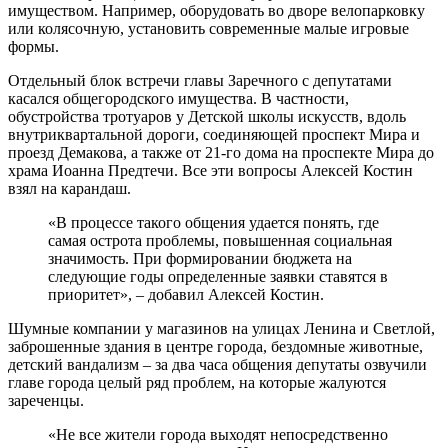
имуществом. Например, оборудовать во дворе велопарковку
или колясочную, установить современные малые игровые
формы.
Отдельный блок встречи главы Заречного с депутатами
касался общегородского имущества. В частности,
обустройства тротуаров у Детской школы искусств, вдоль
внутриквартальной дороги, соединяющей проспект Мира и
проезд Демакова, а также от 21-го дома на проспекте Мира до
храма Иоанна Предтечи. Все эти вопросы Алексей Костин
взял на карандаш.
«В процессе такого общения удается понять, где
самая острота проблемы, повышенная социальная
значимость. При формировании бюджета на
следующие годы определенные заявки ставятся в
приоритет», – добавил Алексей Костин.
Шумные компании у магазинов на улицах Ленина и Светлой,
заброшенные здания в центре города, бездомные животные,
детский вандализм – за два часа общения депутаты озвучили
главе города целый ряд проблем, на которые жалуются
зареченцы.
«Не все жители города выходят непосредственно