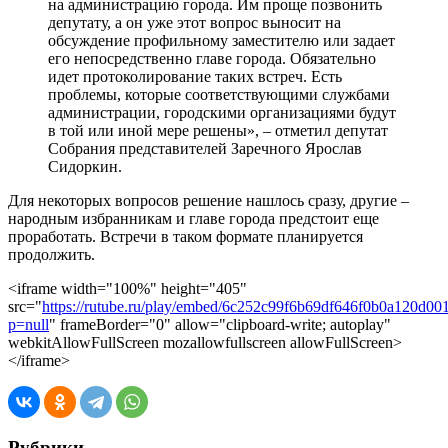
на администрацию города. Им проще позвонить
депутату, а он уже этот вопрос выносит на
обсуждение профильному заместителю или задает
его непосредственно главе города. Обязательно
идет протоколирование таких встреч. Есть
проблемы, которые соответствующими службами
администрации, городскими организациями будут
в той или иной мере решены», – отметил депутат
Собрания представителей Заречного Ярослав
Сидоркин.
Для некоторых вопросов решение нашлось сразу, другие –
народным избранникам и главе города предстоит еще
проработать. Встречи в таком формате планируется
продолжить.
<iframe width="100%" height="405"
src="
https://rutube.ru/play/embed/6c252c99f6b69df646f0b0a120d00
p=null
" frameBorder="0" allow="clipboard-write; autoplay"
webkitAllowFullScreen mozallowfullscreen allowFullScreen>
</iframe>
Рубрики