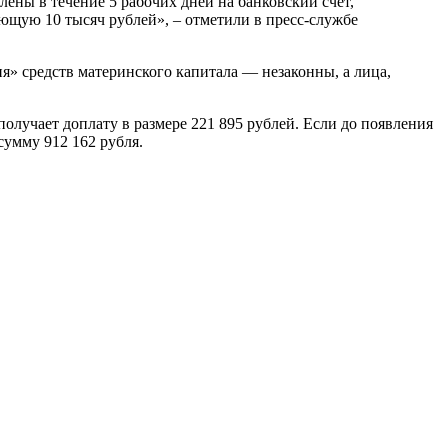
лены в течение 5 рабочих дней на банковский счет,
ющую 10 тысяч рублей», – отметили в пресс-службе
» средств материнского капитала — незаконны, а лица,
получает доплату в размере 221 895 рублей. Если до появления
сумму 912 162 рубля.