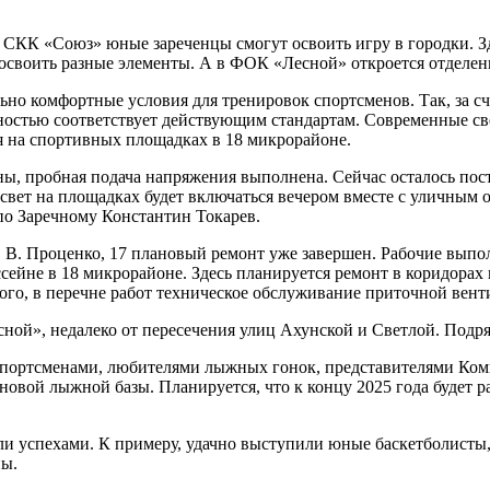
 СКК «Союз» юные зареченцы смогут освоить игру в городки. Зд
т освоить разные элементы. А в ФОК «Лесной» откроется отделе
но комфортные условия для тренировок спортсменов. Так, за сч
олностью соответствует действующим стандартам. Современные 
я на спортивных площадках в 18 микрорайоне.
, пробная подача напряжения выполнена. Сейчас осталось поста
вет на площадках будет включаться вечером вместе с уличным о
 по Заречному Константин Токарев.
. В. Проценко, 17 плановый ремонт уже завершен. Рабочие вып
сейне в 18 микрорайоне. Здесь планируется ремонт в коридорах
того, в перечне работ техническое обслуживание приточной вен
сной», недалеко от пересечения улиц Ахунской и Светлой. Подр
спортсменами, любителями лыжных гонок, представителями Комит
вой лыжной базы. Планируется, что к концу 2025 года будет раз
ли успехами. К примеру, удачно выступили юные баскетболисты
ны.