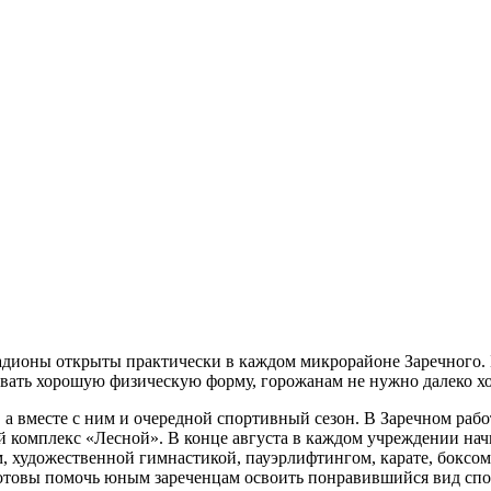
дионы открыты практически в каждом микрорайоне Заречного. Б
вать хорошую физическую форму, горожанам не нужно далеко ход
 а вместе с ним и очередной спортивный сезон. В Заречном раб
 комплекс «Лесной». В конце августа в каждом учреждении начн
м, художественной гимнастикой, пауэрлифтингом, карате, боксо
отовы помочь юным зареченцам освоить понравившийся вид спор