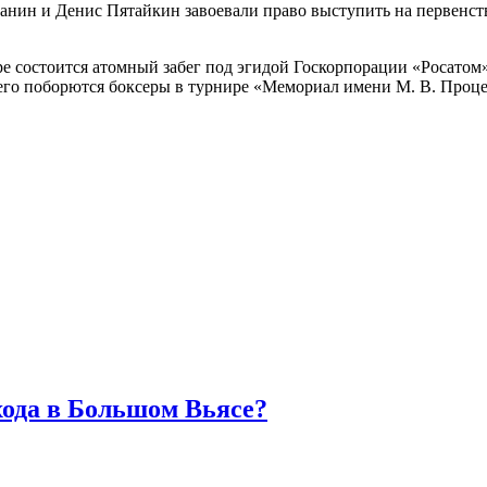
н и Денис Пятайкин завоевали право выступить на первенстве 
ре состоится атомный забег под эгидой Госкорпорации «Росатом
его поборются боксеры в турнире «Мемориал имени М. В. Проце
хода в Большом Вьясе?