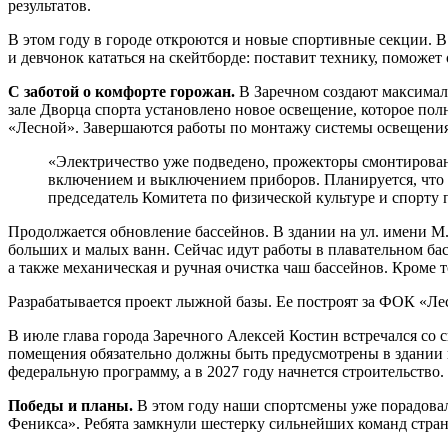
результатов.
В этом году в городе откроются и новые спортивные секции. В
и девчонок кататься на скейтборде: поставит технику, поможе
С заботой о комфорте горожан.
В Заречном создают максималь
зале Дворца спорта установлено новое освещение, которое п
«Лесной». Завершаются работы по монтажу системы освещени
«Электричество уже подведено, прожекторы смонтированы
включением и выключением приборов. Планируется, что с
председатель Комитета по физической культуре и спорту
Продолжается обновление бассейнов. В здании на ул. имени М
больших и малых ванн. Сейчас идут работы в плавательном бас
а также механическая и ручная очистка чаш бассейнов. Кроме 
Разрабатывается проект лыжной базы. Ее построят за ФОК «Ле
В июле глава города Заречного Алексей Костин встречался со 
помещения обязательно должны быть предусмотрены в здании но
федеральную программу, а в 2027 году начнется строительство.
Победы и планы.
В этом году наши спортсмены уже порадова
Феникса». Ребята замкнули шестерку сильнейших команд стра