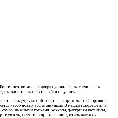
олее того, во многих дворах установлены специальные
ить, достаточно просто выйти на улицу.
отают шесть учреждений спорта: четыре школы, Спортивно-
ется набор новых воспитанников. В нашем городе дети и
м, самбо, лыжными гонками, хоккеем, фигурным катанием,
та: увлечь, научить и при желании достичь высоких