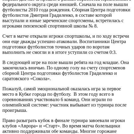
федерального округа среди юношей. Сначала на поле вышли
футболисты 2010 года рождения. Сборная Центра подготовки
футболистов Дмитрия Градиленко, в составе которой
выступали и юные зареченские спортсмены, встретилась с
игроками пензенской спортивной школы № 8.
Счет в матче открыли игроки спортшколы, и по ходу встречи
они еще дважды успешно атаковали. Воспитанники Центра
подготовки футболистов точных ударов по воротам
выполнить не смогли и в итоге уступили со счетом 0:3.
В следующей игре на поле вышли ребята на год младше. Она
закончилась вничью. По одному голу на счету спортсменов
сборной Центра подготовки футболистов Градиленко и
саратовского «Сокола».
Пожалуй, самой эмоциональной оказалась игра за первое
место в Кубке города по футболу. В этом году всего в
соревнованиях участвовало 6 команд. Они играли по
олимпийской системе: участник выбывает из турнира после
проигрыша.
Право разыграть кубок в финале турнира завоевали игроки
клубов «Аврора» и «Старт». Во время матча болельщики
активно поддерживали обе команды. Многие горожане