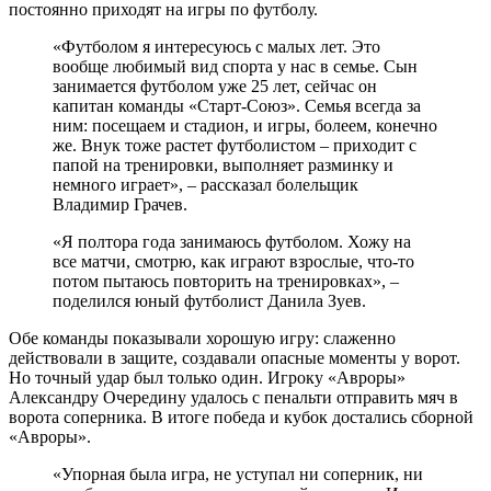
постоянно приходят на игры по футболу.
«Футболом я интересуюсь с малых лет. Это
вообще любимый вид спорта у нас в семье. Сын
занимается футболом уже 25 лет, сейчас он
капитан команды «Старт-Союз». Семья всегда за
ним: посещаем и стадион, и игры, болеем, конечно
же. Внук тоже растет футболистом – приходит с
папой на тренировки, выполняет разминку и
немного играет», – рассказал болельщик
Владимир Грачев.
«Я полтора года занимаюсь футболом. Хожу на
все матчи, смотрю, как играют взрослые, что-то
потом пытаюсь повторить на тренировках», –
поделился юный футболист Данила Зуев.
Обе команды показывали хорошую игру: слаженно
действовали в защите, создавали опасные моменты у ворот.
Но точный удар был только один. Игроку «Авроры»
Александру Очередину удалось с пенальти отправить мяч в
ворота соперника. В итоге победа и кубок достались сборной
«Авроры».
«Упорная была игра, не уступал ни соперник, ни