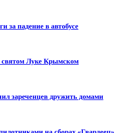
и за падение в автобусе
о святом Луке Крымском
чил зареченцев дружить домами
илотниками на сборах «Гвардеец»