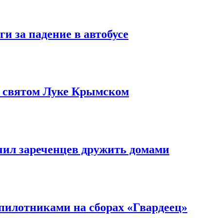
и за падение в автобусе
о святом Луке Крымском
чил зареченцев дружить домами
илотниками на сборах «Гвардеец»