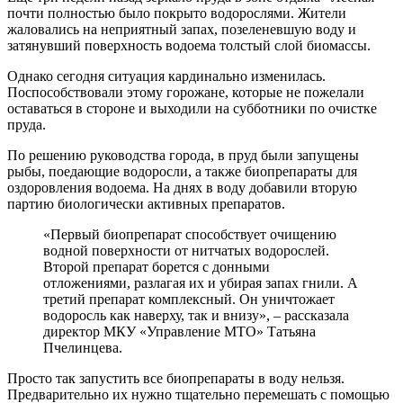
почти полностью было покрыто водорослями. Жители
жаловались на неприятный запах, позеленевшую воду и
затянувший поверхность водоема толстый слой биомассы.
Однако сегодня ситуация кардинально изменилась.
Поспособствовали этому горожане, которые не пожелали
оставаться в стороне и выходили на субботники по очистке
пруда.
По решению руководства города, в пруд были запущены
рыбы, поедающие водоросли, а также биопрепараты для
оздоровления водоема. На днях в воду добавили вторую
партию биологически активных препаратов.
«Первый биопрепарат способствует очищению
водной поверхности от нитчатых водорослей.
Второй препарат борется с донными
отложениями, разлагая их и убирая запах гнили. А
третий препарат комплексный. Он уничтожает
водоросль как наверху, так и внизу», – рассказала
директор МКУ «Управление МТО» Татьяна
Пчелинцева.
Просто так запустить все биопрепараты в воду нельзя.
Предварительно их нужно тщательно перемешать с помощью