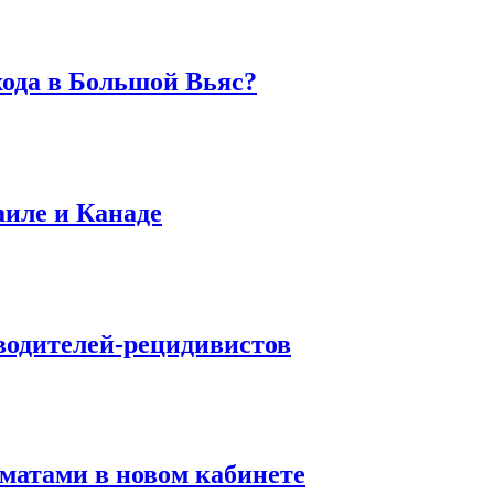
хода в Большой Вьяс?
аиле и Канаде
водителей-рецидивистов
матами в новом кабинете