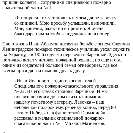
пришли коллеги – сотрудники специальной пожарно-
спасательной части № 1.
«Я попросил их установить в моем дворе лавочку
со спинкой. Мою просьбу услышали, выполнили.
Мне, конечно, радостно и приятно. Я очень
благодарен им за это!» – поделился пенсионер.
Свою жизнь Иван Абрамов посвятил борьбе с огнем. Окончил
Ленинградское пожарно-техническое училище, уехал служить
на Украину, а в 1956 году его перевели в Заречный. Здесь он
не только встал у истоков пожарной охраны, но еще и стал
одним из создателей большой семьи огнеборцев, где все
всегда приходят на помощь друг к другу.
«Иван Иванович – один из основателей
Специального пожарно-спасательного управления
№ 22. На его глазах строился Заречный. И мы
посчитали своим долгом оказать внимание
нашему почетному ветерану. Лавочка – наш
небольшой подарок ему, ребенку войны, перед 80-
летием Победы над фашистской Германией», –
рассказал начальник специальной пожарно-
спасательной части № 1 Михаил Мазненков.